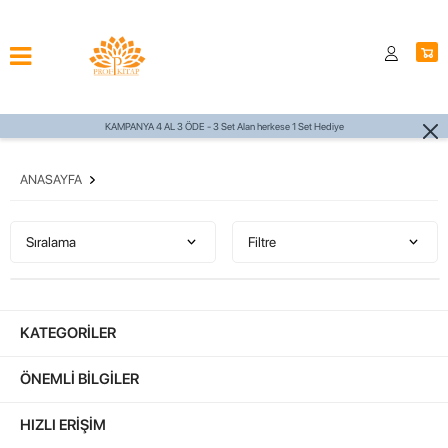
KAMPANYA 4 AL 3 ÖDE - 3 Set Alan herkese 1 Set Hediye
ANASAYFA
Sıralama
Filtre
KATEGORILER
ÖNEMLI BILGILER
HIZLI ERIŞIM