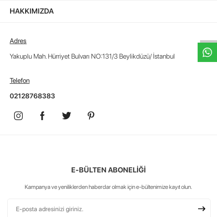
HAKKIMIZDA
W
h
t
s
a
p
p
D
e
s
e
H
a
t
t
Adres
Yakuplu Mah. Hürriyet Bulvarı NO:131/3 Beylikdüzü/ İstanbul
Telefon
02128768383
E-BÜLTEN ABONELİĞİ
Kampanya ve yeniliklerden haberdar olmak için e-bültenimize kayıt olun.