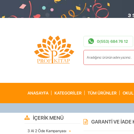
0(553) 684 76 12
ANASAYFA
KATEGORİLER
TÜM ÜRÜNLER
OKUL
İÇERIK MENÜ
GARANTI VE İADE
3 Al 2 Öde Kampanyası