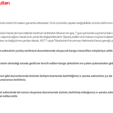
lları
irde üretici firmaların garantisi altındadır. Ürün üzerinde yapılan değişiklikler,ürünün deforme
rünün hatalı çıkması halinde teslimat tarihinden itibaren en geç 7 gün içerisinde sayfamızda
ize ulaştıracağınız hatalı ürün yenisi ile değiştirilecektir. Sipariş edilen ürün hatası müşteri k
desi ve değiştirme şartları olarak, 4077 sayılı Tüketicinin Korunması Hakkında Kanun gereği u
m adresinin yanlış verilmesi durumlarında oluşacak kargo masrafları müşteriye aittir.
sinin olmadığı sırada geldi ise tercih edilen kargo şirketinin en yakın şubesinden gide
ri gibi durumlarında bizimle iletişim kısmında belirttiğimiz e-posta adresimiz ya da
maranızı belirtiniz.
t adresinde bir sorun oluşması durumunda sizinle, belirtmiş olduğunuz e-posta adresi
l edilecektir.