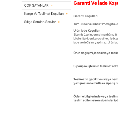
Garanti Ve İade Koşu
ÇOK SATANLAR
Kargo Ve Teslimat Koşulları
Garanti Koşulları
Sıkça Sorulan Sorular
Tüm ürünler aksi belirtilmediği takd
Ürün İade Koşulları
Sitemiz üzerinden satın aldığınız ü
bilgileri takiben kargo şirketi ile b
iade ve değişimi yapılmaz. Ürün ia
Ürün değişimi, iadesi veya tesli
Sipariş müşterinin teslimat adre
Teslimatın gecikmesi veya benze
yazışmalarda mutlaka sipariş nu
Ödeme bilgilerinde veya teslima
teslim edilemeyen siparişler ipta