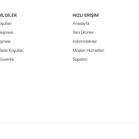
BILGILER
HIZLI ERIŞIM
şulları
Anasayfa
leşmesi
Yeni Ürünler
eşmesi
İndirimdekiler
İade Koşulları
Müşteri Hizmetleri
 Güvenlik
Sepetim