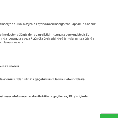
 olması ya da ürünün orijinal dizaynının bozulması garanti kapsamı dışındadır.
ki online destek bölümünden bizimle iletişim kurmanız gerekmektedir. Bu
ullanımından oluşmuşsa veya 7 günlük süre içerisinde ürün kullanılmışsa ürünün
ygulamalar esastır.
rek alınabilir.
 telefonumuzdan irtibata geçebilirsiniz. Görüşmelerinizde ve
 veya telefon numaraları ile irtibata geçilecek; 15 gün içinde