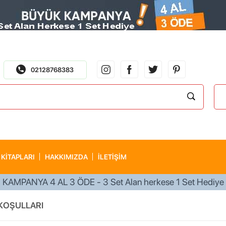
02128768383
 KITAPLARI
HAKKIMIZDA
İLETİŞİM
750 TL ÜZERİ KARGO ÜCRETSİZ
 KOŞULLARI