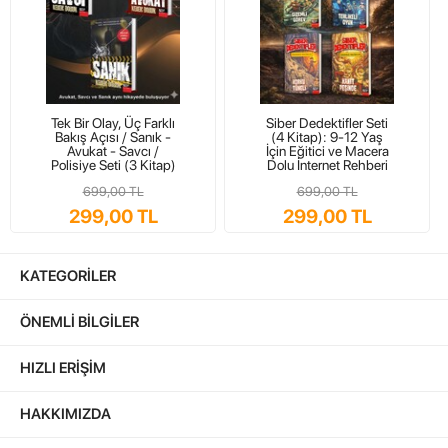
Dil Ve Beden Dili Seti - 3 Kitap
,
İkna Sanatı
,
Hitabet Sanatı
,
Beden Dili
Tek Bir Olay, Üç Farklı
Siber Dedektifler Seti
Bakış Açısı / Sanık -
(4 Kitap): 9-12 Yaş
Avukat - Savcı /
İçin Eğitici ve Macera
Polisiye Seti (3 Kitap)
Dolu İnternet Rehberi
699,00 TL
699,00 TL
299,00 TL
299,00 TL
KATEGORILER
ÖNEMLI BILGILER
HIZLI ERIŞIM
HAKKIMIZDA