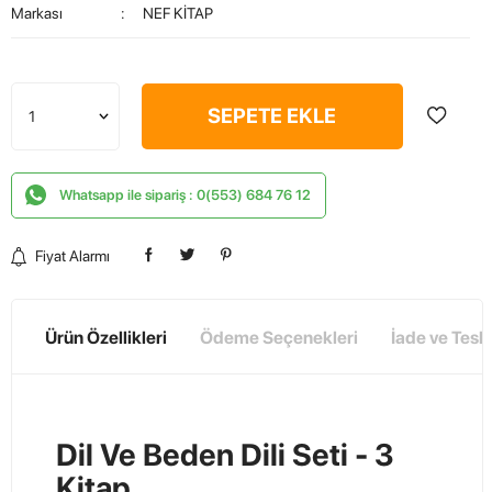
Markası
:
NEF KİTAP
SEPETE EKLE
Whatsapp ile sipariş : 0(553) 684 76 12
Fiyat Alarmı
Ürün Özellikleri
Ödeme Seçenekleri
İade ve Tesl
Dil Ve Beden Dili Seti - 3
Kitap