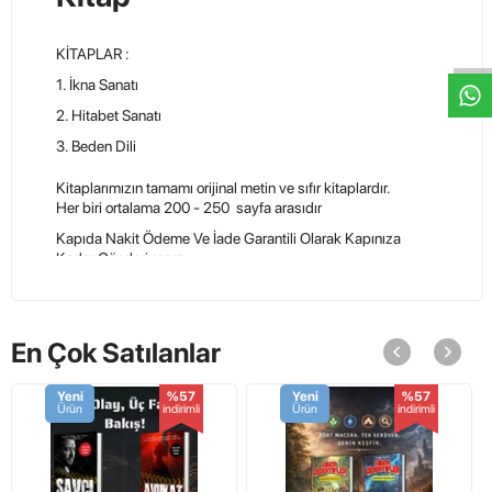
W
h
t
s
a
p
p
D
e
s
e
H
a
t
t
KİTAPLAR :
1. İkna Sanatı
2. Hitabet Sanatı
3. Beden Dili
Kitaplarımızın tamamı orijinal metin ve sıfır kitaplardır.
Her biri ortalama 200 - 250 sayfa arasıdır
Kapıda Nakit Ödeme Ve İade Garantili Olarak Kapınıza
Kadar Gönderiyoruz.
Tamamı roman boy (15-5 / 23-5 )
En Çok Satılanlar
İletişim Ve Sipariş :
Whatsapp : 0553 684 76 12
Online Sipariş :
www.profkitap.com
Yeni
%57
Yeni
%57
Ürün
indirimli
Ürün
indirimli
Ürün Etiketleri