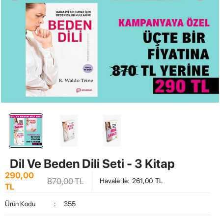
Dil Ve Beden Dili Seti - 3 Kitap
290,00
870,00
TL
Havale ile
:
261,00
TL
TL
Ürün Kodu
:
355