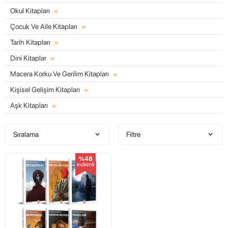
Okul Kitapları
Çocuk Ve Aile Kitapları
Tarih Kitapları
Dini Kitaplar
Macera Korku Ve Gerilim Kitapları
Kişisel Gelişim Kitapları
Aşk Kitapları
Sıralama
Filtre
%48
indirimli
W
h
t
s
a
p
p
D
e
s
e
H
a
t
t