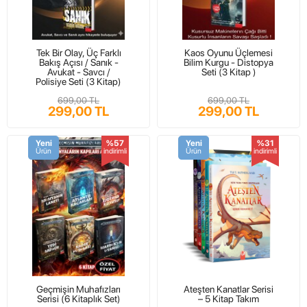
Tek Bir Olay, Üç Farklı
Kaos Oyunu Üçlemesi
Bakış Açısı / Sanık -
Bilim Kurgu - Distopya
Avukat - Savcı /
Seti (3 Kitap )
Polisiye Seti (3 Kitap)
699,00 TL
699,00 TL
299,00 TL
299,00 TL
Yeni
%57
Yeni
%31
Ürün
indirimli
Ürün
indirimli
Geçmişin Muhafızları
Ateşten Kanatlar Serisi
Serisi (6 Kitaplık Set)
– 5 Kitap Takım