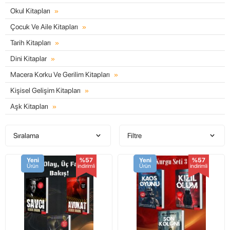
Okul Kitapları
Çocuk Ve Aile Kitapları
Tarih Kitapları
Dini Kitaplar
Macera Korku Ve Gerilim Kitapları
Kişisel Gelişim Kitapları
Aşk Kitapları
Sıralama
Filtre
Yeni
%57
Yeni
%57
Ürün
indirimli
Ürün
indirimli