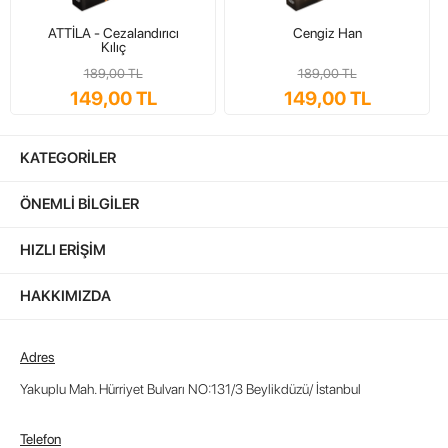
ROMAN BOY (15-5 / 21-5 )
ATTİLA - Cezalandırıcı
Cengiz Han
208 SAYFA
Kılıç
1.KALİTE KİTAP KAĞIDI
189,00 TL
189,00 TL
149,00 TL
149,00 TL
İŞLEMELİ KAPAK
İletişim Ve Sipariş :
KATEGORILER
Telefon : 0212 876 83 83
Whatsapp : 0553 684 76 12
ÖNEMLI BILGILER
Online Sipariş :
www.profkitap.com
HIZLI ERIŞIM
HAKKIMIZDA
Ürün Etiketleri
Sultan Mehmet Ve Liderlik Sırları Muammer Yılma
Adres
Yakuplu Mah. Hürriyet Bulvarı NO:131/3 Beylikdüzü/ İstanbul
Telefon