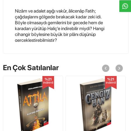
Nizâm ve adalet aşığı vakûr, âlicenâp Fatih;
çağdaşlarını gölgede bırakacak kadar zeki idi.
Böyle olmasaydı gemilerini bir gecede hem de
karadan yürütüp Haliç’e indirebilir miydi? Hangi
cihangir böylesine büyük bir plânı düşünüp
gerçekleştirebilmiştir?
Fatih ideallerin adamıydı. Büyük ideallerinden biri,
insanları tek bir din ve iman etrafında toplamak ve
cihânşümûl (dünya çapında) bir devlet kurmak
En Çok Satılanlar
emelindeydi.
Bu çalışmamızda, Cihangir Sultanı karizmatik lider
%21
%21
sınıfına sokan vasıflarını (liderlik sırlarını)
indirimli
indirimli
incelemeye çalıştık. Gayretimizin tarih sever
halkımıza, bilhassa öğrenci ve öğretmenlerimize
faydalı olacağı inancındayız.
Kitaplarımızın tamamı orijinal metin ve sıfır kitaplardır.
Kapıda Nakit Ödeme Ve İade Garantili Olarak Kapınıza
Kadar Gönderiyoruz.