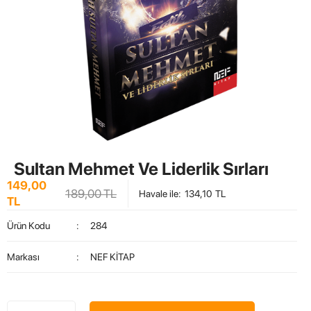
Sultan Mehmet Ve Liderlik Sırları
149,00
189,00
TL
Havale ile
:
134,10
TL
TL
Ürün Kodu
:
284
Markası
:
NEF KİTAP