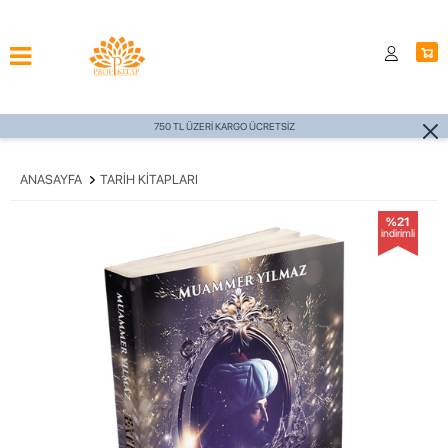
750 TL ÜZERİ KARGO ÜCRETSİZ
ANASAYFA
TARIH KITAPLARI
%21
indirimli