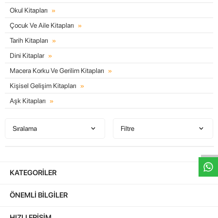
Okul Kitapları
Çocuk Ve Aile Kitapları
Tarih Kitapları
Dini Kitaplar
Macera Korku Ve Gerilim Kitapları
Kişisel Gelişim Kitapları
Aşk Kitapları
W
h
t
s
a
p
p
D
e
s
e
H
a
t
t
Sıralama
Filtre
KATEGORILER
ÖNEMLI BILGILER
HIZLI ERIŞIM