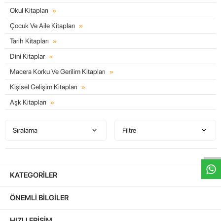
Okul Kitapları
Çocuk Ve Aile Kitapları
Tarih Kitapları
Dini Kitaplar
Macera Korku Ve Gerilim Kitapları
Kişisel Gelişim Kitapları
Aşk Kitapları
W
h
t
s
a
p
p
D
e
s
e
H
a
t
t
Sıralama
Filtre
KATEGORILER
ÖNEMLI BILGILER
HIZLI ERIŞIM