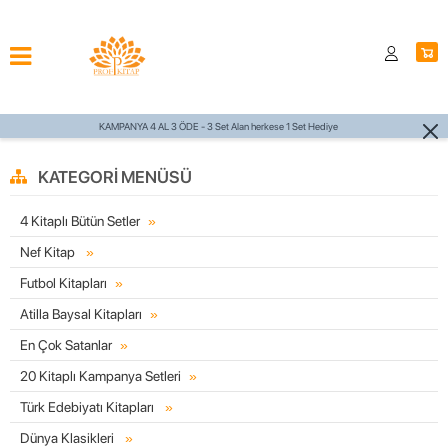
et Alan herkese 1 Set Hediye
750 TL ÜZERİ
KATEGORI MENÜSÜ
4 Kitaplı Bütün Setler
Nef Kitap
Futbol Kitapları
Atilla Baysal Kitapları
En Çok Satanlar
20 Kitaplı Kampanya Setleri
Türk Edebiyatı Kitapları
Dünya Klasikleri