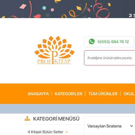
0(553) 684 76 12
ANASAYFA
KATEGORİLER
TÜM ÜRÜNLER
OKUL
KATEGORI MENÜSÜ
4 Kitaplı Bütün Setler