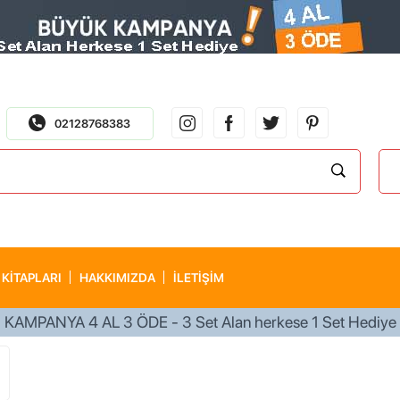
02128768383
 KITAPLARI
HAKKIMIZDA
İLETİŞİM
750 TL ÜZERİ KARGO ÜCRETSİZ