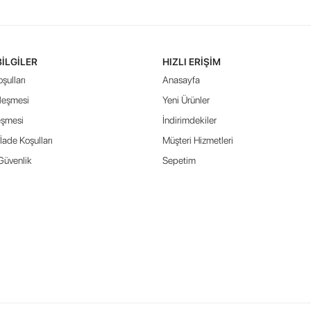
BILGILER
HIZLI ERIŞIM
şulları
Anasayfa
leşmesi
Yeni Ürünler
eşmesi
İndirimdekiler
İade Koşulları
Müşteri Hizmetleri
 Güvenlik
Sepetim