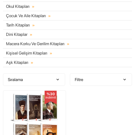
Okul Kitapları
Çocuk Ve Aile Kitapları
Tarih Kitapları
Dini Kitaplar
Macera Korku Ve Gerilim Kitapları
Kişisel Gelişim Kitapları
Aşk Kitapları
Sıralama
Filtre
%30
indirimli
W
h
t
s
a
p
p
D
e
s
e
H
a
t
t