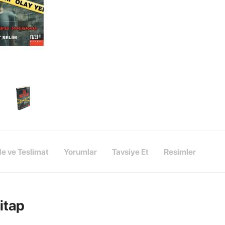
de ve Teslimat
Yorumlar
Tavsiye Et
Resimler
Kitap