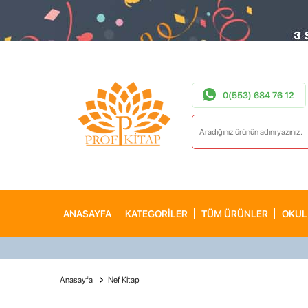
0(553) 684 76 12
ANASAYFA
KATEGORİLER
TÜM ÜRÜNLER
OKUL
Anasayfa
Nef Kitap