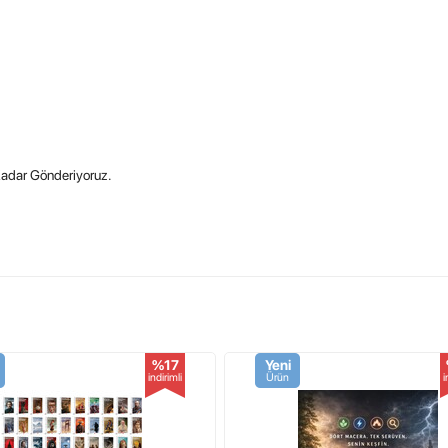
Kadar Gönderiyoruz.
%17
Yeni
indirimli
Ürün
i
ı
,
Kanıt
,
Jeffrey Epsteın SIRLAR