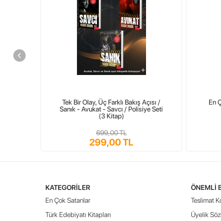
Tek Bir Olay, Üç Farklı Bakış Açısı /
En Ç
Sanık - Avukat - Savcı / Polisiye Seti
(3 Kitap)
699,00 TL
299,00 TL
KATEGORILER
ÖNEMLI 
En Çok Satanlar
Teslimat Ko
Türk Edebiyatı Kitapları
Üyelik Söz