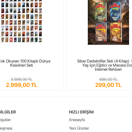
ok Okunan 100 Kitaplı Dünya
Siber Dedektifler Seti (4 Kitap):
Klasikleri Seti
Yaş İçin Eğitici ve Macera Do
İnternet Rehberi
3.599,00 TL
699,00 TL
2.999,00 TL
299,00 TL
BILGILER
HIZLI ERIŞIM
şulları
Anasayfa
leşmesi
Yeni Ürünler