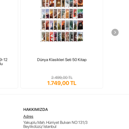
 9-12
Dünya Klasikleri Seti 50 Kitap
Çocuk
lu
2.499,00 TL
1.749,00 TL
HAKKIMIZDA
Adres
Yakuplu Mah. Hürriyet Bulvarı NO:131/3
Beylikdüzü/ İstanbul