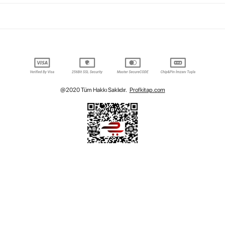
@2020 Tüm Hakkı Saklıdır.
Profkitap.com