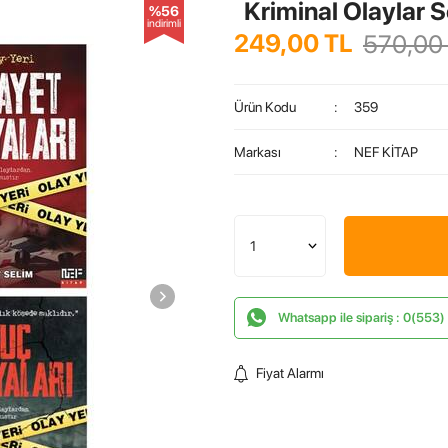
Kriminal Olaylar S
%56
indirimli
249,00
TL
570,00
Ürün Kodu
:
359
Markası
:
NEF KİTAP
Whatsapp ile sipariş : 0(553
Fiyat Alarmı