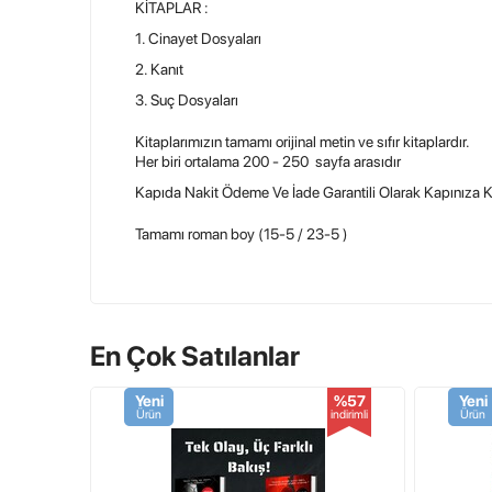
KİTAPLAR :
1. Cinayet Dosyaları
2. Kanıt
3. Suç Dosyaları
Kitaplarımızın tamamı orijinal metin ve sıfır kitaplardır.
Her biri ortalama 200 - 250 sayfa arasıdır
Kapıda Nakit Ödeme Ve İade Garantili Olarak Kapınıza 
Tamamı roman boy (15-5 / 23-5 )
İletişim Ve Sipariş :
Whatsapp : 0553 684 76 12
Online Sipariş :
www.profkitap.com
En Çok Satılanlar
Yeni
%57
Yeni
Ürün Etiketleri
Ürün
indirimli
Ürün
Kriminal Olaylar Seti
,
Kitap
,
Cinayet Dosyalar