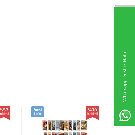
Whatsapp Destek Hattı
%57
Yeni
%30
Yeni
ndirimli
Ürün
indirimli
Ürün