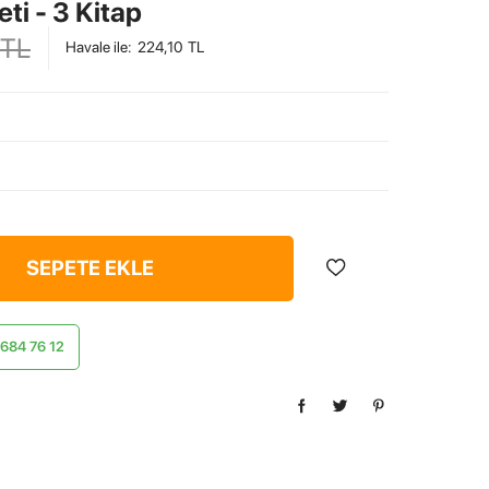
eti - 3 Kitap
TL
Havale ile
:
224,10
TL
SEPETE EKLE
) 684 76 12