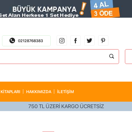
02128768383
 KITAPLARI
HAKKIMIZDA
İLETİŞİM
750 TL ÜZERİ KARGO ÜCRETSİZ