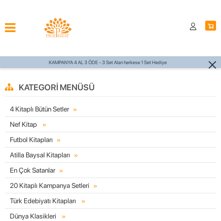
ese 1 Set Hediye
750 TL ÜZERİ KARGO ÜCRE
KATEGORI MENÜSÜ
4 Kitaplı Bütün Setler
Nef Kitap
Futbol Kitapları
Atilla Baysal Kitapları
En Çok Satanlar
20 Kitaplı Kampanya Setleri
Türk Edebiyatı Kitapları
Dünya Klasikleri