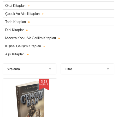
Okul Kitapları
Çocuk Ve Aile Kitapları
Tarih Kitapları
Dini Kitaplar
Macera Korku Ve Gerilim Kitapları
Kişisel Gelişim Kitapları
Aşk Kitapları
Sıralama
Filtre
%21
indirimli
W
h
t
s
a
p
p
D
e
s
e
H
a
t
t