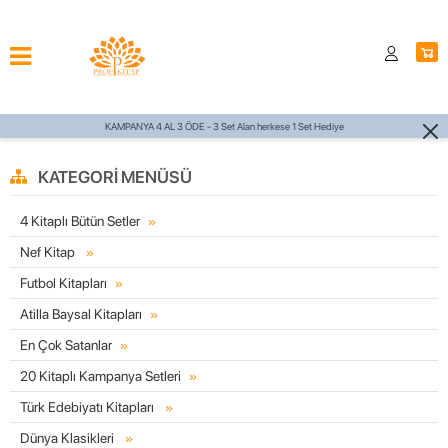
et Alan herkese 1 Set Hediye
750 TL ÜZERİ
KATEGORI MENÜSÜ
4 Kitaplı Bütün Setler
Nef Kitap
Futbol Kitapları
Atilla Baysal Kitapları
En Çok Satanlar
20 Kitaplı Kampanya Setleri
Türk Edebiyatı Kitapları
Dünya Klasikleri