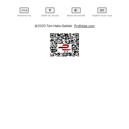
@2020 Tüm Hakkı Saklıdır.
Profkitap.com
T
-Soft
E-Ticaret
Sistemleriyle Hazırlanmıştır.