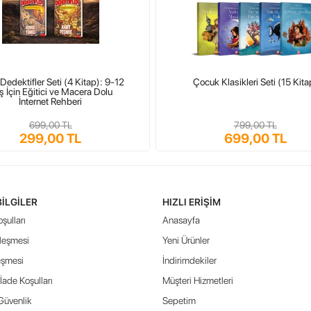
Dedektifler Seti (4 Kitap): 9-12
Çocuk Klasikleri Seti (15 Kita
ş İçin Eğitici ve Macera Dolu
İnternet Rehberi
699,00 TL
799,00 TL
299,00 TL
699,00 TL
BILGILER
HIZLI ERIŞIM
şulları
Anasayfa
leşmesi
Yeni Ürünler
eşmesi
İndirimdekiler
İade Koşulları
Müşteri Hizmetleri
 Güvenlik
Sepetim