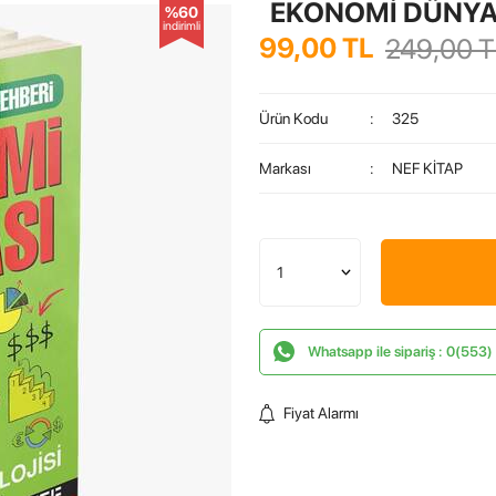
EKONOMİ DÜNYA
%60
indirimli
99,00
TL
249,00
T
Ürün Kodu
:
325
Markası
:
NEF KİTAP
Whatsapp ile sipariş : 0(553
Fiyat Alarmı