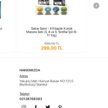
p)
Sakar Sami - 4 Kitaplık Komik
Yetişki
Macera Seti (3, 4 ve 5. Sınıflar İçin 8-
11 Yaş)
699,00 TL
299,00 TL
HAKKIMIZDA
Adres
Yakuplu Mah. Hürriyet Bulvarı NO:131/3
Beylikdüzü/ İstanbul
Telefon
02128768383