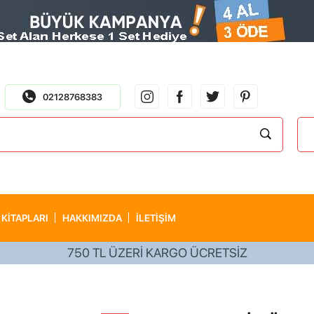
02128768383
 KITAPLARI
HAKKIMIZDA
İLETİŞİM
750 TL ÜZERİ KARGO ÜCRETSİZ