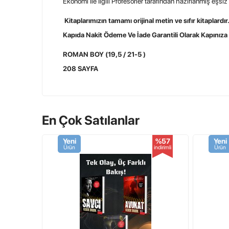
Ekonomi İle İlgili Profesörler tarafından hazırlanmış eşsiz 
Kitaplarımızın tamamı orijinal metin ve sıfır kitaplardır
Kapıda Nakit Ödeme Ve İade Garantili Olarak Kapınız
ROMAN BOY (19,5 / 21-5 )
208 SAYFA
1.KALİTE KİTAP KAĞIDI
İŞLEMELİ KAPAK
En Çok Satılanlar
İletişim Ve Sipariş :
Yeni
%57
Yeni
Telefon : 0212 876 83 83
Ürün
indirimli
Ürün
Whatsapp : 0553 684 76 12
Online Sipariş :
www.profkitap.com
Ürün Etiketleri
EKONOMİ DÜNYASI
,
yatırım
,
borsa
,
par