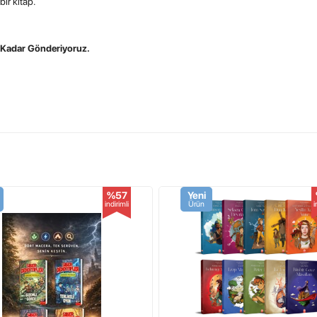
bir kitap.
.
a Kadar Gönderiyoruz.
%57
Yeni
indirimli
Ürün
i
anın psikolojisi