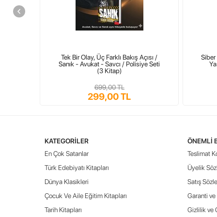
Tek Bir Olay, Üç Farklı Bakış Açısı /
Siber 
Sanık - Avukat - Savcı / Polisiye Seti
Ya
(3 Kitap)
699,00 TL
299,00 TL
KATEGORILER
ÖNEMLI 
En Çok Satanlar
Teslimat Ko
Türk Edebiyatı Kitapları
Üyelik Söz
Dünya Klasikleri
Satış Sözl
Çocuk Ve Aile Eğitim Kitapları
Garanti ve 
Tarih Kitapları
Gizlilik ve