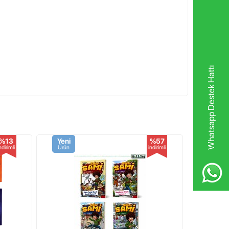
Whatsapp Destek Hattı
%13
Yeni
%57
Yeni
ndirimli
Ürün
indirimli
Ürün