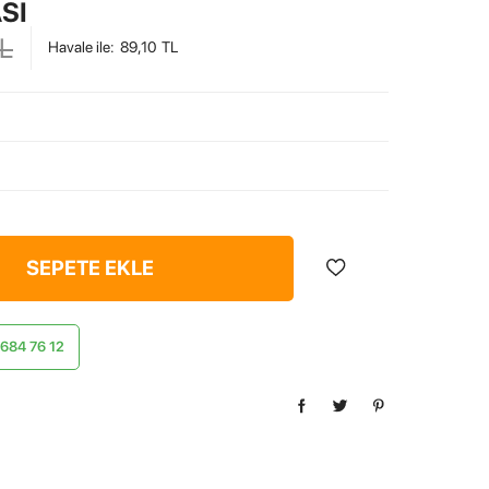
SI
L
Havale ile
:
89,10
TL
SEPETE EKLE
) 684 76 12