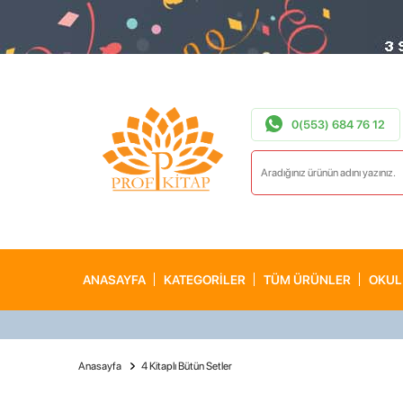
0(553) 684 76 12
ANASAYFA
KATEGORİLER
TÜM ÜRÜNLER
OKUL
Anasayfa
4 Kitaplı Bütün Setler