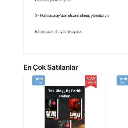
2- Galatasaray’dan efsane olmuş yönetici ve
futbolcuların hayat hikayeleri.
3- Kazanılan şampiyonlukların ve kaldırılan kupaların he
4- Ve en önemlisi bu kitap Galatasaray’a aşık olma rehber
En Çok Satılanlar
Yeni
%57
Yeni
Ürün
indirimli
Ürün
Kitaplarımızın tamamı orijinal metin ve sıfır kitaplardır.
Kapıda Nakit Ödeme Ve İade Garantili Olarak Kapınız
ROMAN BOY (19,5 / 21-5 )
208 SAYFA
1.KALİTE KİTAP KAĞIDI