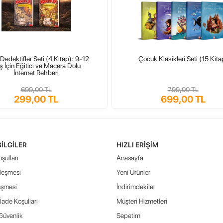
Dedektifler Seti (4 Kitap): 9-12
Çocuk Klasikleri Seti (15 Kita
ş İçin Eğitici ve Macera Dolu
İnternet Rehberi
699,00 TL
799,00 TL
299,00 TL
699,00 TL
BILGILER
HIZLI ERIŞIM
şulları
Anasayfa
leşmesi
Yeni Ürünler
eşmesi
İndirimdekiler
İade Koşulları
Müşteri Hizmetleri
 Güvenlik
Sepetim