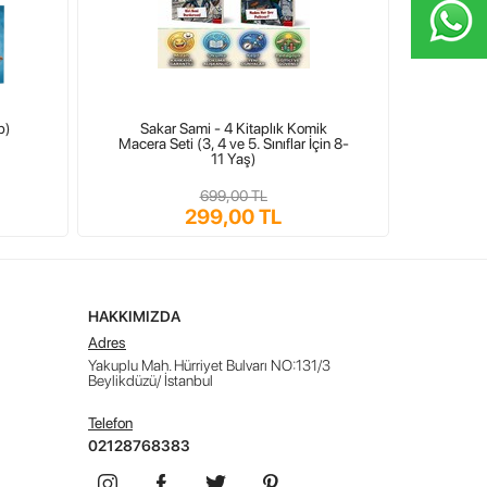
p)
Sakar Sami - 4 Kitaplık Komik
Yetişki
Macera Seti (3, 4 ve 5. Sınıflar İçin 8-
11 Yaş)
699,00 TL
299,00 TL
HAKKIMIZDA
Adres
Yakuplu Mah. Hürriyet Bulvarı NO:131/3
Beylikdüzü/ İstanbul
Telefon
02128768383