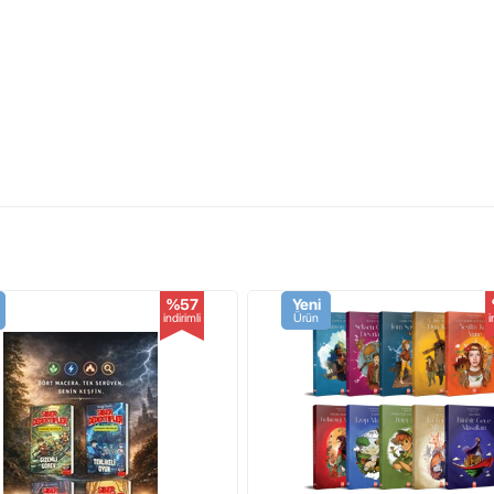
yacan dolu serüvenleri.
idir.
%57
Yeni
indirimli
Ürün
i
a Kadar Gönderiyoruz.