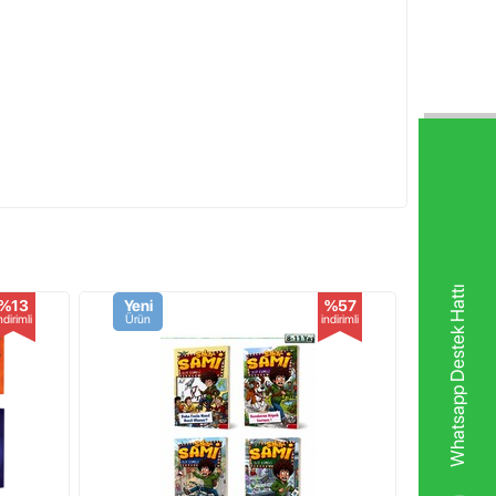
Whatsapp Destek Hattı
%13
Yeni
%57
Yeni
ndirimli
Ürün
indirimli
Ürün