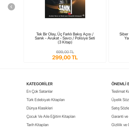
İŞLEMELİ KAPAK
Ahmet Sait Berhakim
Tek Bir Olay, Üç Farklı Bakış Açısı /
Siber 
Sanık - Avukat - Savcı / Polisiye Seti
Ya
(3 Kitap)
İletişim Ve Sipariş :
Telefon : 0212 876 83 83
699,00 TL
Whatsapp : 0553 684 76 12
299,00 TL
Online Sipariş :
www.profkitap.com
KATEGORILER
ÖNEMLI 
Ürün Etiketleri
En Çok Satanlar
Teslimat Ko
Galatasaray
,
kitap
,
futbol takımı
Türk Edebiyatı Kitapları
Üyelik Söz
Dünya Klasikleri
Satış Sözl
Çocuk Ve Aile Eğitim Kitapları
Garanti ve 
Tarih Kitapları
Gizlilik ve