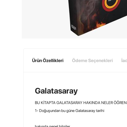
Ürün Özellikleri
Ödeme Seçenekleri
İa
Galatasaray
BU KİTAPTA GALATASARAY HAKINDA NELER ÖĞRE
1- Doğuşundan bu güne Galatasaray tarihi
hakında genel bilgiler.