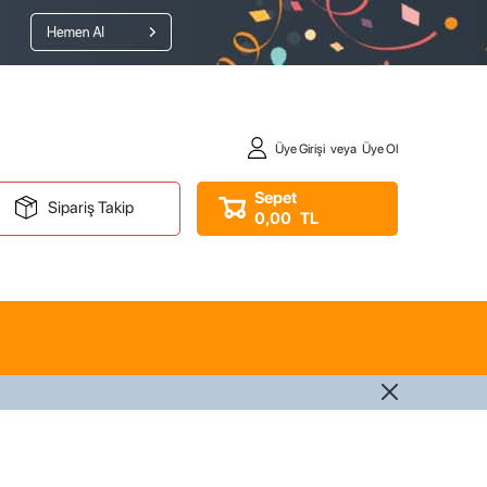
Üye Girişi
veya
Üye Ol
Sepet
Sipariş Takip
0,00
TL