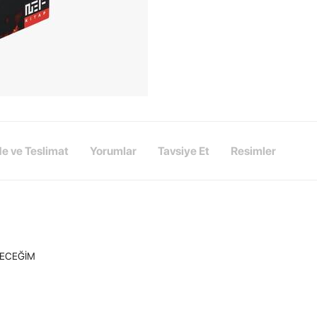
de ve Teslimat
Yorumlar
Tavsiye Et
Resimler
NECEĞİM