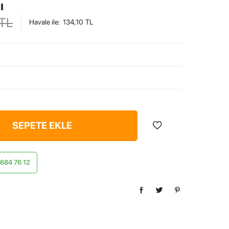
ı
TL
Havale ile
:
134,10
TL
SEPETE EKLE
) 684 76 12