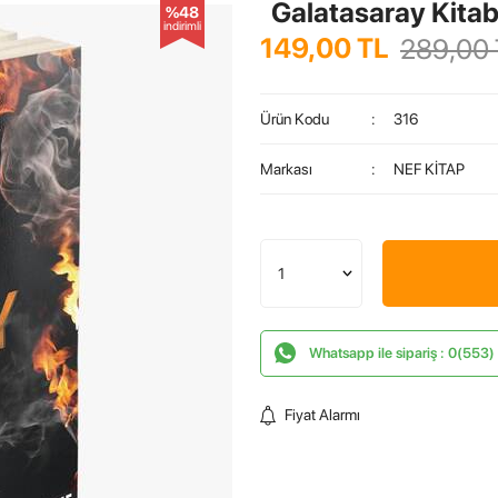
Galatasaray Kitab
%48
indirimli
149,00
TL
289,00
Ürün Kodu
:
316
Markası
:
NEF KİTAP
Whatsapp ile sipariş : 0(553
Fiyat Alarmı