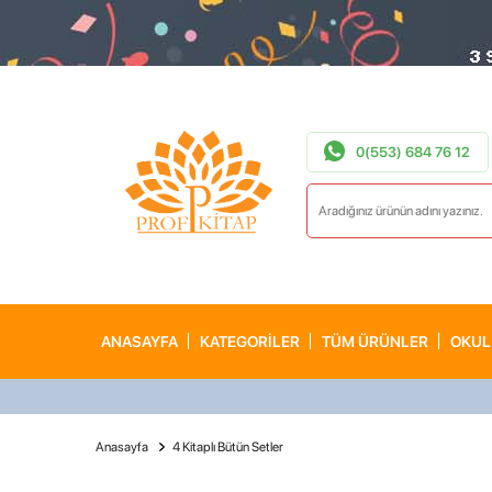
0(553) 684 76 12
ANASAYFA
KATEGORİLER
TÜM ÜRÜNLER
OKUL
Anasayfa
4 Kitaplı Bütün Setler