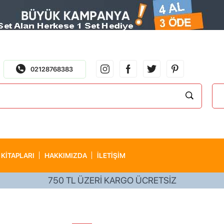
02128768383
 KITAPLARI
HAKKIMIZDA
İLETİŞİM
750 TL ÜZERİ KARGO ÜCRETSİZ