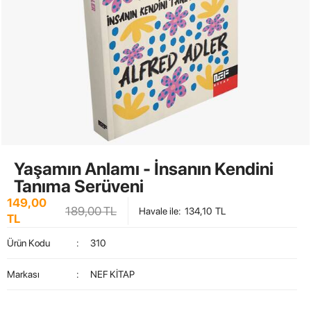
Yaşamın Anlamı - İnsanın Kendini
Tanıma Serüveni
149,00
189,00
TL
Havale ile
:
134,10
TL
TL
Ürün Kodu
:
310
Markası
:
NEF KİTAP