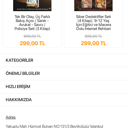
Kapıda Nakit Ödeme Ve İade Garantili Olarak Kapınıza
Kadar Gönderiyoruz.
ROMAN BOY (15-5 / 21-5 )
Tek Bir Olay, Üç Farklı
Siber Dedektifler Seti
Bakış Açısı / Sanık -
(4 Kitap): 9-12 Yaş
208 SAYFA
Avukat - Savcı /
İçin Eğitici ve Macera
Polisiye Seti (3 Kitap)
Dolu İnternet Rehberi
1.KALİTE KİTAP KAĞIDI
699,00 TL
699,00 TL
İŞLEMELİ KAPAK
299,00 TL
299,00 TL
İletişim Ve Sipariş :
KATEGORILER
Telefon : 0212 876 83 83
Whatsapp : 0553 684 76 12
Online Sipariş :
www.profkitap.com
ÖNEMLI BILGILER
HIZLI ERIŞIM
Ürün Etiketleri
HAKKIMIZDA
Yaşamın Anlamı
,
Adres
İnsanın Kendini Tanıma Serüveni
,
Alfred Adler
Yakuplu Mah. Hürriyet Bulvarı NO:131/3 Beylikdüzü/ İstanbul