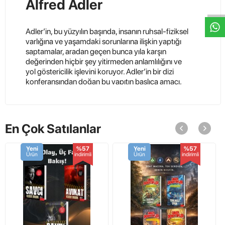
Alfred Adler
Adler’in, bu yüzyılın başında, insanın ruhsal-fiziksel
varlığına ve yaşamdaki sorunlarına ilişkin yaptığı
saptamalar, aradan geçen bunca yıla karşın
değerinden hiçbir şey yitirmeden anlamlılığını ve
yol göstericilik işlevini koruyor. Adler’in bir dizi
konferansından doğan bu yapıtın başlıca amacı,
toplum içindeki etkinliğimizin içerdiği kusurları
bireylerin hatalı davranışlarından yola çıkarak
anlamak, söz konusu hataları göz önüne sermek
ve bireylerin toplum yaşamına daha iyi uymalarını
En Çok Satılanlar
sağlamaya çalışmak.
Yapıt öte yandan, bireysel psikolojinin en temel
Yeni
%57
Yeni
%57
Ürün
indirimli
Ürün
indirimli
ilkelerini ve bunların insanı tanımada taşıdığı
değeri, ortak yaşamdaki ve kişinin kendi yaşamını
kurmadaki önemini açıklama amacı taşıyor.
Kitaplarımızın tamamı orijinal metin ve sıfır kitaplardır.