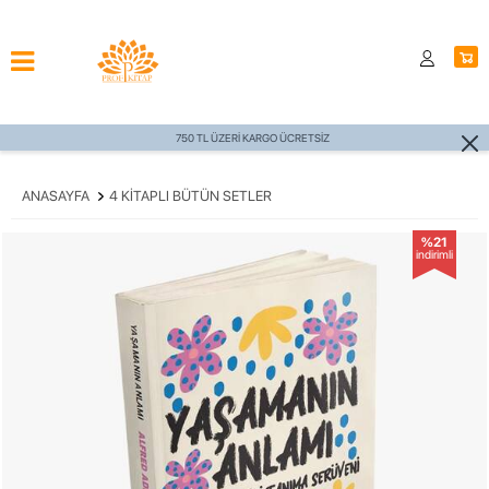
750 TL ÜZERİ KARGO ÜCRETSİZ
ANASAYFA
4 KITAPLI BÜTÜN SETLER
%21
indirimli